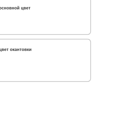
oсновной цвет
цвет окантовки