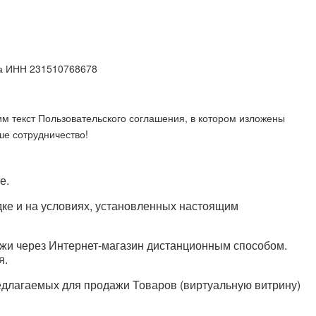
а ИНН 231510768678
м текст Пользовательского соглашения, в котором изложены
ше сотрудничество!
е.
дке и на условиях, установленных настоящим
жи через Интернет-магазин дистанционным способом.
я.
едлагаемых для продажи Товаров (виртуальную витрину)