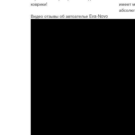
коврики!
имеет м
абсолют
Видео отзывы об автоателье Eva-Novo