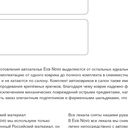
готовления автоателье Eva-Novo выделяются от остальных идеаль
мплектацию от одного коврика до полного комплекта в семиместны
и не катаются по салону. Комплект автоковриков в салон также и
 продевания крепёжных крючков, благодаря чему коврик надежно ф
за исключением механических повреждений острыми предметами, на
ть заказ элегантным подпятником и фирменными шильдиками, что 
кий материал
Все лекала сняты нашими рука
ovo мы используем только
В Eva-Novo все лекала мы сни
енный Российский материал, он
лично непосредствнно с автом