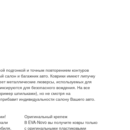
ной подгонкой и точным повторением контуров
й салон и багажник авто. Коврики имеют липучку
меет металлические люверсы, используемых для
иксируются для безопасного вождения. На все
пример шпильками), но не смотря на
прибавит индивидуальности салону Вашего авто.
ми!
Оригинальный крепеж
мали
В EVA-Novo вы получите ковры только
обиля,
с оригинальными пластиковыми