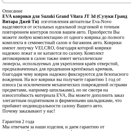
Описание
EVA коврики для Suzuki Grand Vitara JT 3d (Сузуки Гранд
Витара Джей Ти)
изготовления автоателье Eva-Novo
выделяются от остальных идеальной подгонкой и точным
повторением контуров полов вашем авто. Приобрести Вы
можете любую комплектацию от одного коврика до полного
комплекта в семиместный салон и багажник авто. Коврики
имеют липучку VELCRO, благодаря которой коврики
надежно лежат и не катаются по салону. Комплект
автоковриков в салон также имеет металлические
люверсы, используемых для укрепления краёв отверстий,
предназначенных для продевания крепёжных крючков,
благодаря чему коврик надежно фиксируются для безопасного
вождения. На все коврики вы получаете гарантию 1 год от
износа (за исключением механических повреждений острыми
предметами, например шпильками), но не смотря на
износотойкость материала EVA, Вы можете дополнить заказ
элегантным подпятником и фирменными шильдиками, что
прибавит индивидуальности салону Вашего авто.
Почему заказывают у нас!
Гарантия 2 года
Мы отвечаем за наши изделия, и даем гарантию от