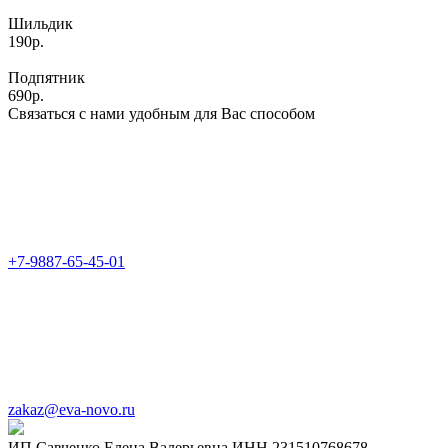
Шильдик
190р.
Подпятник
690р.
Связаться с нами удобным для Вас способом
+7-9887-65-45-01
zakaz@eva-novo.ru
ИП Савченко Елена Валерьевна ИНН 231510768678