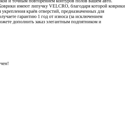
нкой и точным повторением контуров полов вашем авто.
 Коврики имеют липучку VELCRO, благодаря которой коврики
я укрепления краёв отверстий, предназначенных для
лучаете гарантию 1 год от износа (за исключением
ожете дополнить заказ элегантным подпятником и
чен!