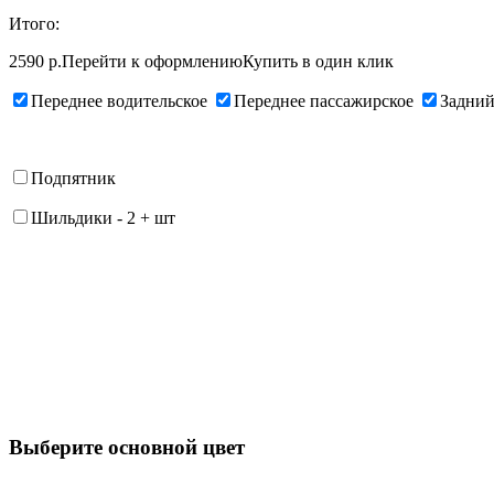
Итого:
2590 р.
Перейти к оформлению
Купить в один клик
Переднее водительское
Переднее пассажирское
Задний
Подпятник
Шильдики
-
2
+
шт
Выберите oсновной цвет