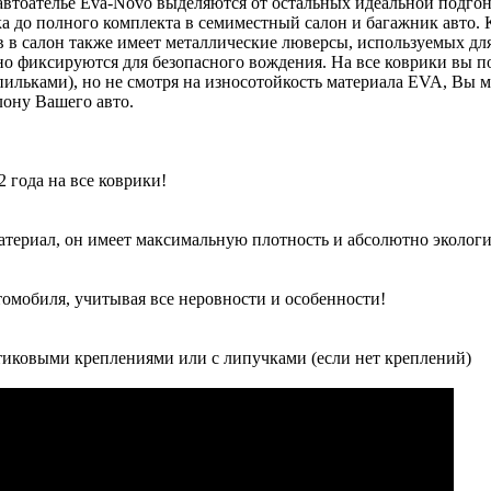
автоателье Eva-Novo выделяются от остальных идеальной подго
 до полного комплекта в семиместный салон и багажник авто.
в в салон также имеет металлические люверсы, используемых дл
о фиксируются для безопасного вождения. На все коврики вы по
льками), но не смотря на износотойкость материала EVA, Вы м
ону Вашего авто.
 года на все коврики!
атериал, он имеет максимальную плотность и абсолютно экологи
томобиля, учитывая все неровности и особенности!
иковыми креплениями или с липучками (если нет креплений)