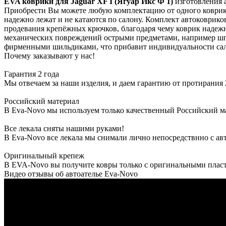
EVA коврики для Jaguar XF I (Ягуар Икс Ф 1)
изготовления 
Приобрести Вы можете любую комплектацию от одного коврика
надежно лежат и не катаются по салону. Комплект автоковрико
продевания крепёжных крючков, благодаря чему коврик надежн
механических повреждений острыми предметами, например шпи
фирменными шильдиками, что прибавит индивидуальности сал
Почему заказывают у нас!
Гарантия 2 года
Мы отвечаем за наши изделия, и даем гарантию от протирания 2
Российский материал
В Eva-Novo мы используем только качественный Российский м
Все лекала сняты нашими руками!
В Eva-Novo все лекала мы снимали лично непосредствнно с ав
Оригинальный крепеж
В EVA-Novo вы получите ковры только с оригинальными пласт
Видео отзывы об автоателье Eva-Novo