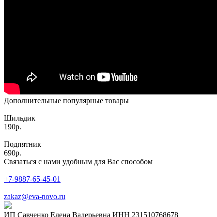
Дополнительные популярные товары
Шильдик
190р.
Подпятник
690р.
Связаться с нами удобным для Вас способом
+7-9887-65-45-01
zakaz@eva-novo.ru
ИП Савченко Елена Валерьевна ИНН 231510768678