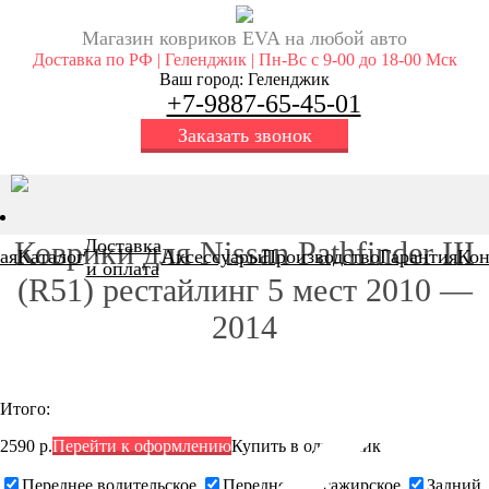
Магазин ковриков EVA ​на любой авто
Доставка по РФ | Геленджик | Пн-Вс с 9-00 до 18-00 Мск
Ваш город: Геленджик
+7-9887-65-45-01
Заказать звонок
Доставка
Коврики для Nissan Pathfinder III
ая
Каталог
Аксессуары
Производство
Гарантия
Кон
и оплата
(R51) рестайлинг 5 мест 2010 —
2014
Итого:
2590 р.
Перейти к оформлению
Купить в один клик
Переднее водительское
Переднее пассажирское
Задний