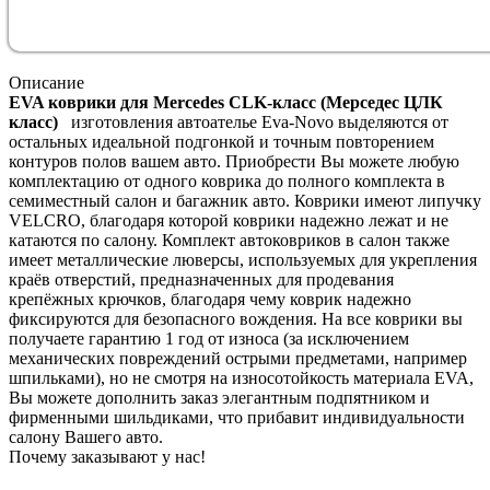
Описание
EVA коврики для Mercedes СLK-класс (Мерcедес ЦЛК
класс)
изготовления автоателье Eva-Novo выделяются от
остальных идеальной подгонкой и точным повторением
контуров полов вашем авто. Приобрести Вы можете любую
комплектацию от одного коврика до полного комплекта в
семиместный салон и багажник авто. Коврики имеют липучку
VELCRO, благодаря которой коврики надежно лежат и не
катаются по салону. Комплект автоковриков в салон также
имеет металлические люверсы, используемых для укрепления
краёв отверстий, предназначенных для продевания
крепёжных крючков, благодаря чему коврик надежно
фиксируются для безопасного вождения. На все коврики вы
получаете гарантию 1 год от износа (за исключением
механических повреждений острыми предметами, например
шпильками), но не смотря на износотойкость материала EVA,
Вы можете дополнить заказ элегантным подпятником и
фирменными шильдиками, что прибавит индивидуальности
салону Вашего авто.
Почему заказывают у нас!