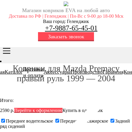
Магазин ковриков EVA ​на любой авто
Доставка по РФ | Геленджик | Пн-Вс с 9-00 до 18-00 Мск
Ваш город: Геленджик
+7-9887-65-45-01
Заказать звонок
Коврики для Mazda Premacy
Доставка
ая
Каталог
Аксессуары
Производство
Гарантия
Кон
и оплата
правый руль 1999 — 2004
Итого:
2590 р.
Перейти к оформлению
Купить в один клик
Переднее водительское
Переднее пассажирское
Задний
ряд сидений