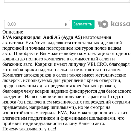
Заплатить
Описание
EVA коврики для Audi A5 (Ауди А5)
изготовления
автоателье Eva-Novo выделяются от остальных идеальной
подгонкой и точным повторением контуров полов вашем
авто. Приобрести Вы можете любую комплектацию от одного
коврика до полного комплекта в семиместный салон и
багажник авто. Коврики имеют липучку VELCRO, благодаря
которой коврики надежно лежат и не катаются по салону.
Комплект автоковриков в салон также имеет металлические
люверсы, используемых для укрепления краёв отверстий,
предназначенных для продевания крепёжных крючков,
благодаря чему коврик надежно фиксируются для безопасного
вождения. На все коврики вы получаете гарантию 1 год от
износа (за исключением механических повреждений острыми
предметами, например шпильками), но не смотря на
износотойкость материала EVA, Вы можете дополнить заказ
элегантным подпятником и фирменными шильдиками, что
прибавит индивидуальности салону Вашего авто.
Почему заказывают у нас!