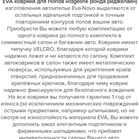
EVA коврики для Honda Ridgeline (хонда риджелайн)
изготовления автоателье Eva-Novo выделяются от
остальных идеальной подгонкой и точным
повторением контуров полов вашем авто.
Приобрести Вы можете любую комплектацию от
одного коврика до полного комплекта в
семиместный салон и багажник авто. Коврики имеют
липучку VELCRO, благодаря которой коврики
надежно лежат и не катаются по салону. Комплект
автоковриков в салон также имеет металлические
люверсы, используемых для укрепления краёв
отверстий, предназначенных для продевания
крепёжных крючков, благодаря чему коврик
надежно фиксируются для безопасного вождения.
На все коврики вы получаете гарантию 1 год от
износа (за исключением механических повреждений
острыми предметами, например шпильками), но не
смотря на износотойкость материала EVA, Вы можете
дополнить заказ элегантным подпятником и
фирменными шильдиками, что прибавит
индивидуальности салону Вашего авто.