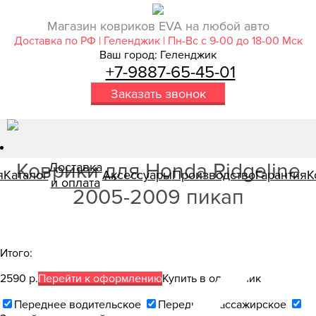
Магазин ковриков EVA ​на любой авто
Доставка по РФ | Геленджик | Пн-Вс с 9-00 до 18-00 Мск
Ваш город: Геленджик
+7-9887-65-45-01
Заказать звонок
Коврики для Honda Ridgeline
Доставка
я
Каталог
Аксессуары
Производство
Гарантия
К
и оплата
2005-2009 пикап
Итого:
2590 р.
Перейти к оформлению
Купить в один клик
Переднее водительское
Переднее пассажирское