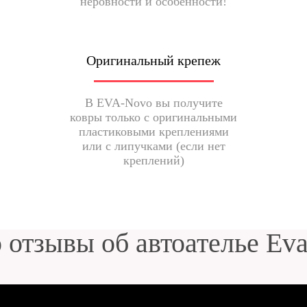
неровности и особенности!
Оригинальный крепеж
В EVA-Novo вы получите
ковры только с оригинальными
пластиковыми креплениями
или с липучками (если нет
креплений)
 отзывы об автоателье Ev